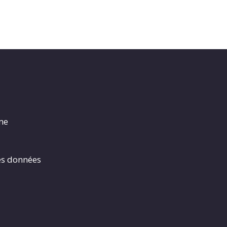
rme
es données