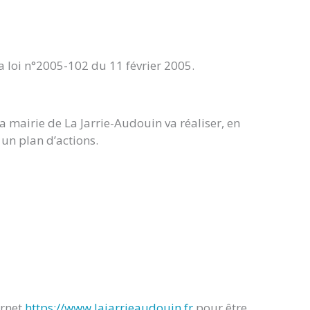
a loi n°2005-102 du 11 février 2005.
la mairie de La Jarrie-Audouin va réaliser, en
 un plan d’actions.
ernet
https://www.lajarrieaudouin.fr
pour être