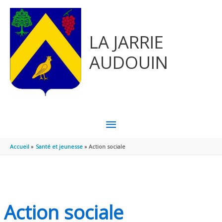
Aller au contenu
Aller au pied de page
LA JARRIE
AUDOUIN
MENU
PRINCIPAL
Accueil
Santé et jeunesse
Action sociale
Action sociale