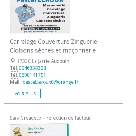
Carrelage Couverture Zinguerie
Cloisons sèches et maçonnerie
Localisation :
17330 La Jarrie Audouin
Tél.
0546338328
Tél.
0698141751
Mail :
pascal.leroux0@orange.fr
VOIR PLUS
Sara Creadeco – réfection de fauteuil