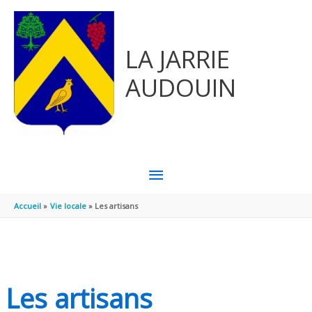
Aller au contenu
Aller au pied de page
LA JARRIE
AUDOUIN
MENU
PRINCIPAL
Accueil
Vie locale
Les artisans
Les artisans