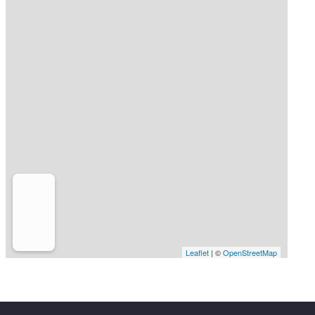
Leaflet
| ©
OpenStreetMap