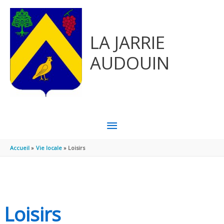
Aller au contenu
Aller au pied de page
LA JARRIE
AUDOUIN
MENU
PRINCIPAL
Accueil
Vie locale
Loisirs
Loisirs