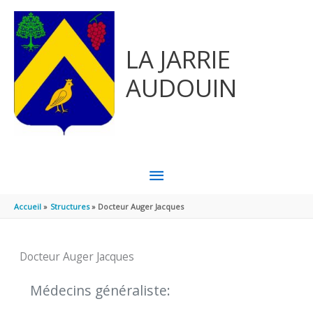
Aller au contenu
Aller au pied de page
LA JARRIE
AUDOUIN
MENU
PRINCIPAL
Accueil
Structures
Docteur Auger Jacques
Docteur Auger Jacques
Médecins généraliste: