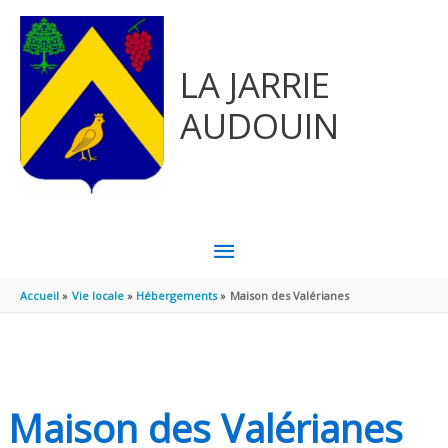
Aller au contenu
Aller au pied de page
LA JARRIE
AUDOUIN
MENU
PRINCIPAL
Accueil
Vie locale
Hébergements
Maison des Valérianes
Maison des Valérianes