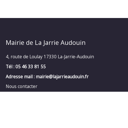
Mairie de La Jarrie Audouin
4, route de Loulay 17330 La-Jarrie-Audouin
Tél : 05 46 33 81 55
Adresse mail : mairie@lajarrieaudouin.fr
Nous contacter
Horaires d’ouverture au public :
Lundi et Jeudi : 9 h à 12 h30 et de 14 h à 18 h