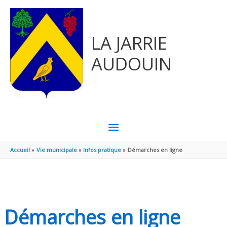
Aller au contenu
Aller au pied de page
LA JARRIE
AUDOUIN
MENU
PRINCIPAL
Accueil
Vie municipale
Infos pratique
Démarches en ligne
Démarches en ligne