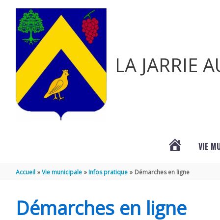
Aller au contenu
Aller au pied de page
LA JARRIE 
VIE M
ACTUALITÉ
Accueil
Vie municipale
Infos pratique
Démarches en ligne
DE
Démarches en ligne