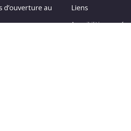
s d’ouverture au
Liens
Accessibilité : non confo
Plan du site
udi : 9 h à 12 h30 et de 14
Mentions légales
Politique de protection d
4 heures à 18 heures
Gestion des cookies
opyright © 2026
LA JARRIE AUDOUIN
| Propulsé par Solu