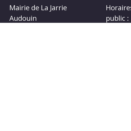
Mairie de La Jarrie
Horaire
Audouin
public :
4, route de Loulay 17330 La-Jarrie-
Lundi et Je
Audouin
h à 18 h
Tél : 05 46 33 81 55
Mercredi 1
Adresse mail :
mairie@lajarrieaudouin.fr
Nous contacter
C