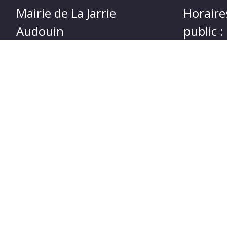
Mairie de La Jarrie
Horaire
Audouin
public :
4, route de Loulay 17330 La-Jarrie-
Lundi et Je
Audouin
h à 18 h
Tél : 05 46 33 81 55
Mercredi 1
Adresse mail :
mairie@lajarrieaudouin.fr
Nous contacter
C