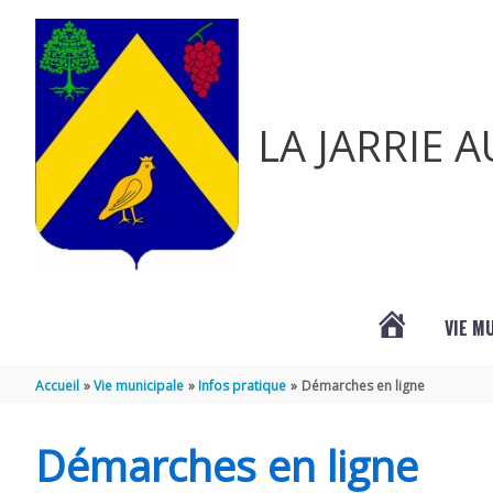
Aller au contenu
Aller au pied de page
LA JARRIE 
VIE M
ACTUALITÉ
Accueil
Vie municipale
Infos pratique
Démarches en ligne
DE
Démarches en ligne