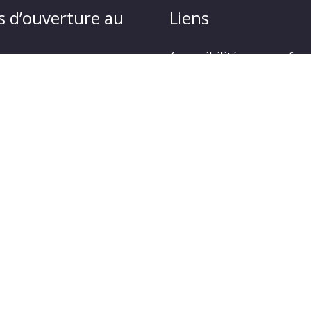
s d’ouverture au
Liens
Accessibilité : non confo
Plan du site
udi : 9 h à 12 h30 et de 14
Mentions légales
Politique de protection d
4 heures à 18 heures
Gestion des cookies
opyright © 2026
LA JARRIE AUDOUIN
| Propulsé par Solu