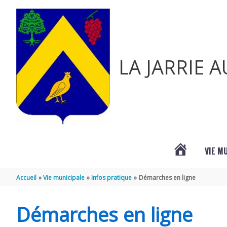
Aller au contenu
Aller au pied de page
LA JARRIE 
VIE M
ACTUALITÉ
Accueil
Vie municipale
Infos pratique
Démarches en ligne
DE
Démarches en ligne