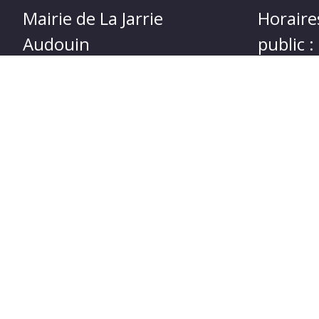
Mairie de La Jarrie
Horaire
Audouin
public :
4, route de Loulay 17330 La-Jarrie-
Lundi et Je
Audouin
h à 18 h
Tél : 05 46 33 81 55
Mercredi 1
Adresse mail :
mairie@lajarrieaudouin.fr
Nous contacter
C