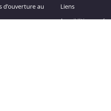
s d’ouverture au
Liens
Accessibilité : non confo
Plan du site
udi : 9 h à 12 h30 et de 14
Mentions légales
Politique de protection d
4 heures à 18 heures
Gestion des cookies
opyright © 2026
LA JARRIE AUDOUIN
| Propulsé par Solu