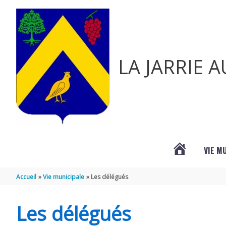
Aller au contenu
Aller au pied de page
LA JARRIE 
VIE M
ACTUALITÉ
Accueil
Vie municipale
Les délégués
DE
Les délégués