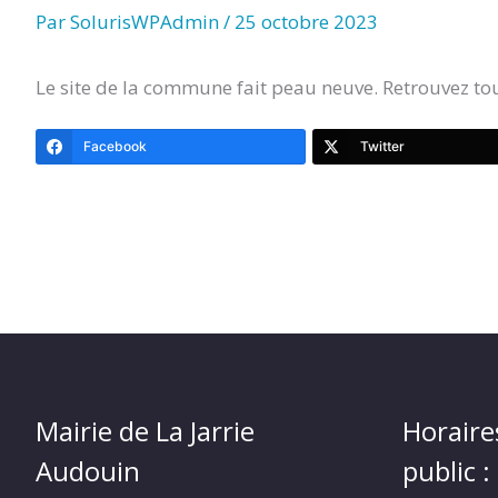
LA
Par
SolurisWPAdmin
/
25 octobre 2023
JARRIE
Le site de la commune fait peau neuve. Retrouvez tout
Facebook
Twitter
AUDOUIN
Mairie de La Jarrie
Horaire
Audouin
public :