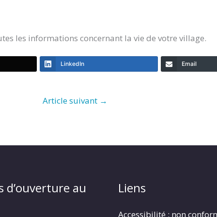
es les informations concernant la vie de votre village.
LinkedIn
Email
Article suivant
→
s d’ouverture au
Liens
Accessibilité : non confo