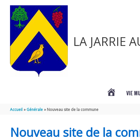
Aller au contenu
Aller au pied de page
LA JARRIE 
VIE M
ACTUALITÉ
Accueil
Générale
Nouveau site de la commune
DE
Nouveau site de la co