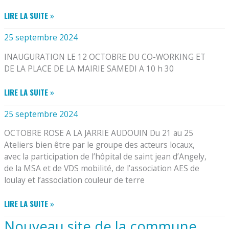
TRAVAIL,
LABEL
LIRE LA SUITE »
DE
VILLES
BUREAUX
25 septembre 2024
ET
ET
VILLAGES
DE
INAUGURATION LE 12 OCTOBRE DU CO-WORKING ET
FLEURIS
SALLES
DE LA PLACE DE LA MAIRIE SAMEDI A 10 h 30
DE
RÉUNION.
LIRE LA SUITE »
25 septembre 2024
OCTOBRE ROSE A LA JARRIE AUDOUIN Du 21 au 25
Ateliers bien être par le groupe des acteurs locaux,
avec la participation de l’hôpital de saint jean d’Angely,
de la MSA et de VDS mobilité, de l’association AES de
loulay et l’association couleur de terre
LIRE LA SUITE »
Nouveau site de la commune