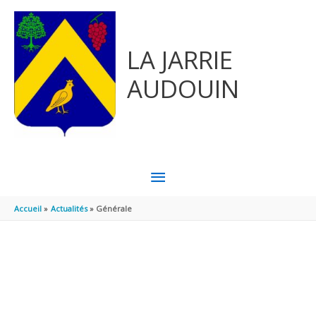
Aller au contenu
Aller au pied de page
LA JARRIE
AUDOUIN
MENU
PRINCIPAL
Accueil
Actualités
Générale